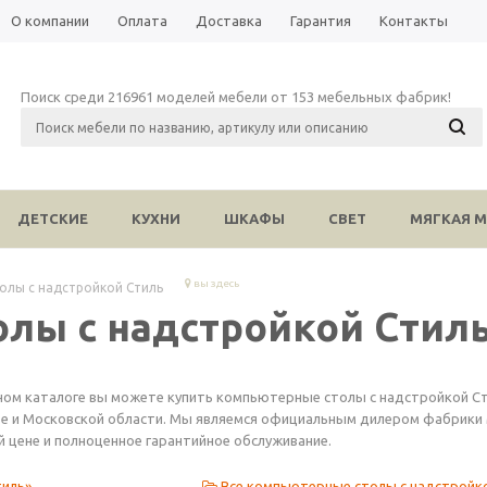
О компании
Оплата
Доставка
Гарантия
Контакты
Поиск среди 216961 моделей мебели от 153 мебельных фабрик!
ДЕТСКИЕ
КУХНИ
ШКАФЫ
СВЕТ
МЯГКАЯ М
вы здесь
олы с надстройкой Стиль
лы с надстройкой Стил
ном каталоге вы можете купить компьютерные столы с надстройкой Ст
е и Московской области. Мы являемся официальным дилером фабрики ме
й цене и полноценное гарантийное обслуживание.
тиль»
Все компьютерные столы с надстройк