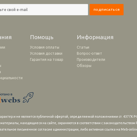
ания
Помощь
Информация
нии
Условия оплаты
Статьи
Условия доставки
Вопрос-ответ
и
Гарантия на товар
Производители
ы
Обзоры
а
нциальности
рактер и не является публичной офертой, определяемой положениями ст. 437 ГК РФ
 материалы, находящиеся на сайте, охраняются в соответствии с законодательство
зательное письменное согласие администрации, либо активная ссылка на Meb-online