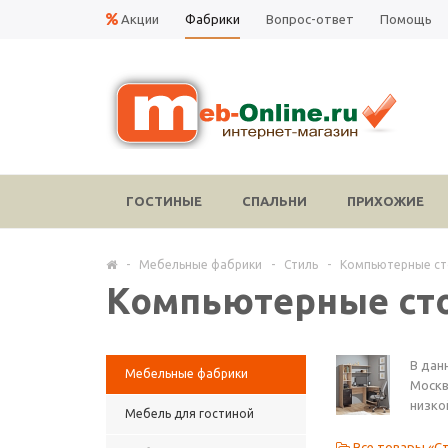
Акции
Фабрики
Вопрос-ответ
Помощь
ГОСТИНЫЕ
СПАЛЬНИ
ПРИХОЖИЕ
-
Мебельные фабрики
-
Стиль
-
Компьютерные ст
Компьютерные сто
В дан
Мебельные фабрики
Москв
низко
Мебель для гостиной
Все товары «С