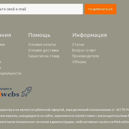
ания
Помощь
Информация
нии
Условия оплаты
Статьи
Условия доставки
Вопрос-ответ
и
Гарантия на товар
Производители
ы
Обзоры
а
нциальности
рактер и не является публичной офертой, определяемой положениями ст. 437 ГК РФ
 материалы, находящиеся на сайте, охраняются в соответствии с законодательство
зательное письменное согласие администрации, либо активная ссылка на Meb-online