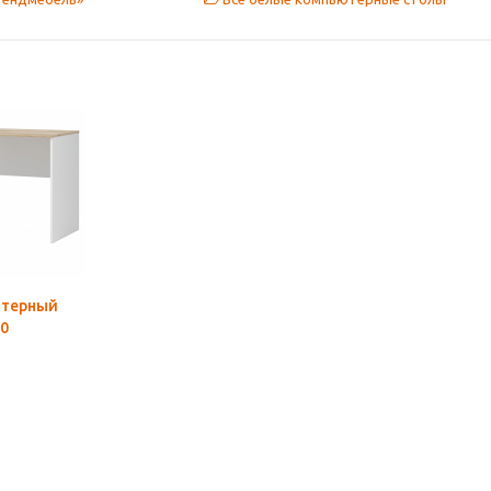
ютерный
0