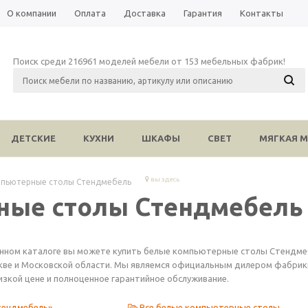
О компании
Оплата
Доставка
Гарантия
Контакты
Поиск среди 216961 моделей мебели от 153 мебельных фабрик!
ДЕТСКИЕ
КУХНИ
ШКАФЫ
СВЕТ
МЯГКАЯ М
вы здесь
мпьютерные столы Стендмебель
ные столы Стендмебель
анном каталоге вы можете купить белые компьютерные столы Стендмеб
ве и Московской области. Мы являемся официальным дилером фабрики
изкой цене и полноценное гарантийное обслуживание.
тендмебель»
Все белые компьютерные столы