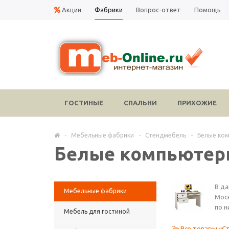
Акции
Фабрики
Вопрос-ответ
Помощь
ГОСТИНЫЕ
СПАЛЬНИ
ПРИХОЖИЕ
-
Мебельные фабрики
-
Стендмебель
-
Белые ко
Белые компьютер
В д
Мебельные фабрики
Моск
по н
Мебель для гостиной
Все товары «С