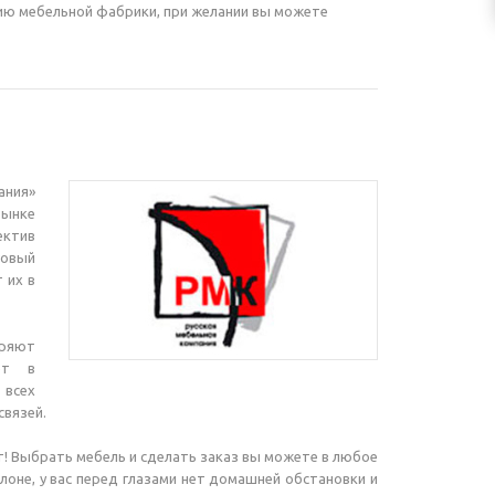
тию мебельной фабрики, при желании вы можете
ания»
рынке
ектив
говый
 их в
еряют
ет в
 всех
вязей.
т! Выбрать мебель и сделать заказ вы можете в любое
алоне, у вас перед глазами нет домашней обстановки и