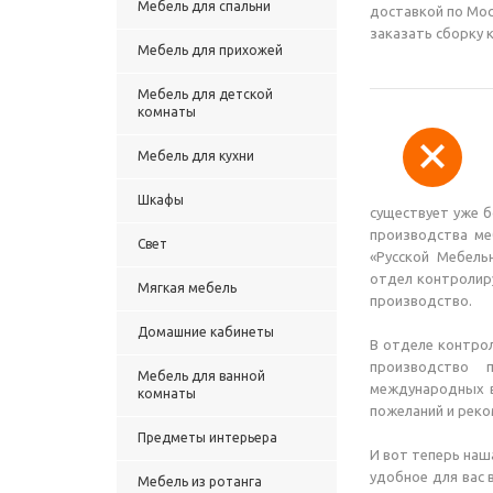
Мебель для спальни
доставкой по Мос
заказать сборку 
Мебель для прихожей
Мебель для детской
комнаты
Мебель для кухни
Шкафы
существует уже б
производства меб
Свет
«Русской Мебель
отдел контролиру
Мягкая мебель
производство.
Домашние кабинеты
В отделе контро
производство п
Мебель для ванной
международных в
комнаты
пожеланий и реко
Предметы интерьера
И вот теперь наш
удобное для вас 
Мебель из ротанга