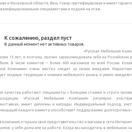
кве и Московской области. Весь товар сертифицирован и имеет гаран
квалифицированными специалистами и подъем на этаж.
К сожалению, раздел пуст
В данный момент нет активных товаров
«Русская Мебельная Комп
олее 13 лет, и поэтому, прочно зарекомендовала себя на Российском 
ели. В числе клиентов – более 600 магазинов по всей России. Колл
ной Компании» очень жестко следит за своим имиджем. Маркетин
ет модные тенденции и новинки мебельного рынка, и умело внедряет
ля качества работают специалисты с большим стажем и строго пров
родукции. «Русская Мебельная Компания» регулярно участву
ыставках, имеет дипломы и награды. Индивидуальный подход, учет
мендаций каждого клиента способствует поддержанию долгосрочных с
а компания открыла своё представительство и магазин в сети Интерне
время, у себя дома или на работе. Когда вы находитесь в мебельном с