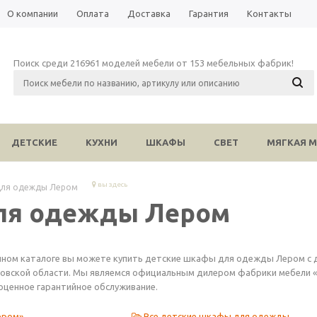
О компании
Оплата
Доставка
Гарантия
Контакты
Поиск среди 216961 моделей мебели от 153 мебельных фабрик!
ДЕТСКИЕ
КУХНИ
ШКАФЫ
СВЕТ
МЯГКАЯ М
вы здесь
для одежды Лером
ля одежды Лером
нном каталоге вы можете купить детские шкафы для одежды Лером с д
овской области. Мы являемся официальным дилером фабрики мебели «Ле
оценное гарантийное обслуживание.
ером»
Все детские шкафы для одежды