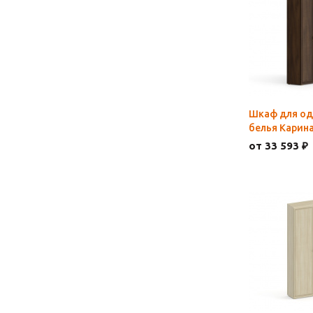
Шкаф для о
белья Карин
от 33 593 ₽