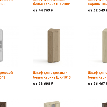
025
белья Карина ШК-1001
Карина ШК
от 44 769 ₽
от 32 349 
целевой
Шкаф для одежды и
Шкаф для 
048
белья Карина ШК-1013
белья Кари
от 23 698 ₽
от 26 467 