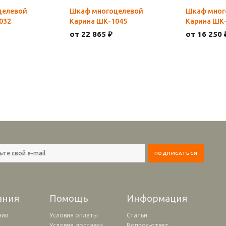
целевой
Шкаф многоцелевой
Шкаф мног
032
Карина ШК-1045
Карина ШК
от 22 865 ₽
от 16 250 
ания
Помощь
Информация
нии
Условия оплаты
Статьи
Условия доставки
Вопрос-ответ