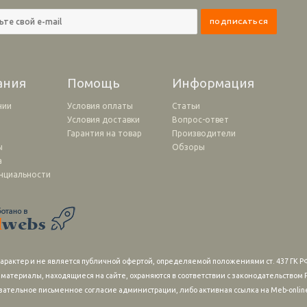
ания
Помощь
Информация
нии
Условия оплаты
Статьи
Условия доставки
Вопрос-ответ
и
Гарантия на товар
Производители
ы
Обзоры
а
нциальности
рактер и не является публичной офертой, определяемой положениями ст. 437 ГК РФ
 материалы, находящиеся на сайте, охраняются в соответствии с законодательство
зательное письменное согласие администрации, либо активная ссылка на Meb-online