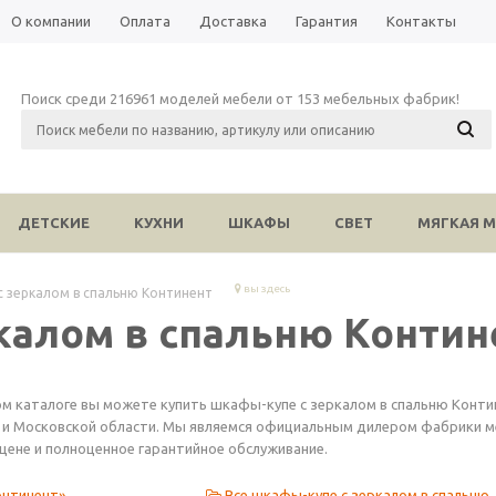
О компании
Оплата
Доставка
Гарантия
Контакты
Поиск среди 216961 моделей мебели от 153 мебельных фабрик!
ДЕТСКИЕ
КУХНИ
ШКАФЫ
СВЕТ
МЯГКАЯ М
вы здесь
с зеркалом в спальню Континент
калом в спальню Контин
ом каталоге вы можете купить шкафы-купе с зеркалом в спальню Конти
 и Московской области. Мы являемся официальным дилером фабрики меб
 цене и полноценное гарантийное обслуживание.
онтинент»
Все шкафы-купе с зеркалом в спальню