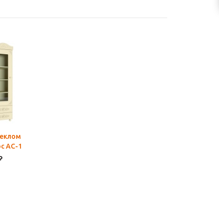
теклом
с АС-1
₽