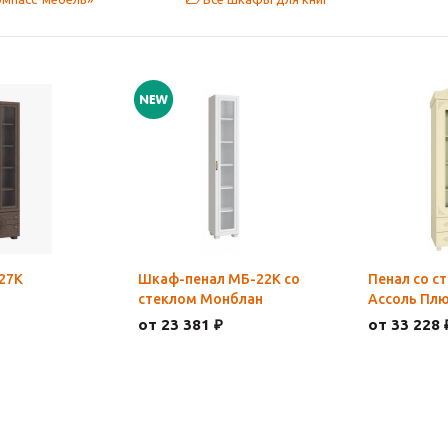
27К
Шкаф-пенал МБ-22К со
Пенал со с
стеклом Монблан
Ассоль Плю
от 23 381 ₽
от 33 228 