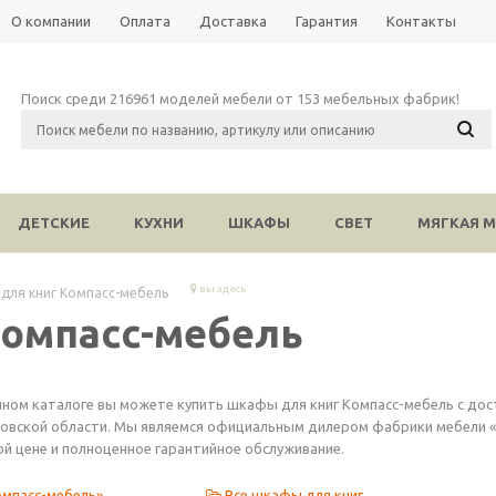
О компании
Оплата
Доставка
Гарантия
Контакты
Поиск среди 216961 моделей мебели от 153 мебельных фабрик!
ДЕТСКИЕ
КУХНИ
ШКАФЫ
СВЕТ
МЯГКАЯ М
вы здесь
для книг Компасс-мебель
омпасс-мебель
нном каталоге вы можете купить шкафы для книг Компасс-мебель с дос
овской области. Мы являемся официальным дилером фабрики мебели «К
ой цене и полноценное гарантийное обслуживание.
омпасс-мебель»
Все шкафы для книг