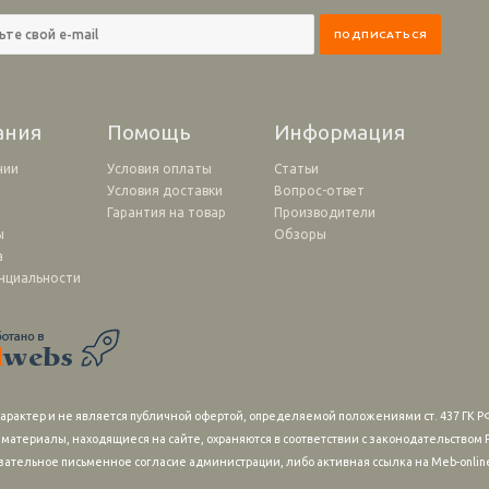
ания
Помощь
Информация
нии
Условия оплаты
Статьи
Условия доставки
Вопрос-ответ
и
Гарантия на товар
Производители
ы
Обзоры
а
нциальности
рактер и не является публичной офертой, определяемой положениями ст. 437 ГК РФ
 материалы, находящиеся на сайте, охраняются в соответствии с законодательство
зательное письменное согласие администрации, либо активная ссылка на Meb-online