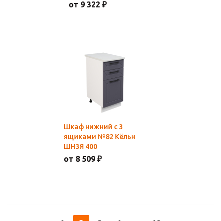
от 9 322 ₽
Шкаф нижний с 3
ящиками №82 Кёльн
ШН3Я 400
от 8 509 ₽