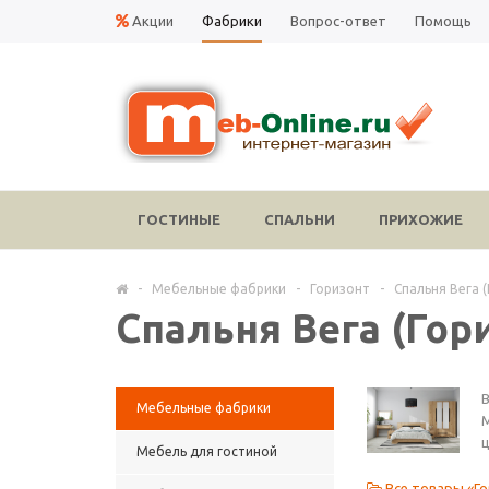
Акции
Фабрики
Вопрос-ответ
Помощь
ГОСТИНЫЕ
СПАЛЬНИ
ПРИХОЖИЕ
-
Мебельные фабрики
-
Горизонт
-
Спальня Вега 
Спальня Вега (Гор
В
Мебельные фабрики
М
ц
Мебель для гостиной
Все товары «Г