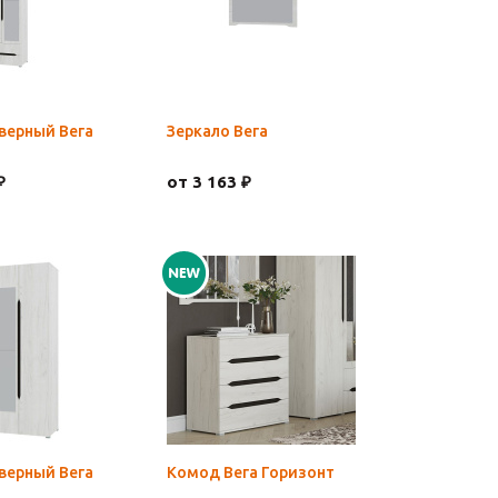
верный Вега
Зеркало Вега
₽
от 3 163 ₽
верный Вега
Комод Вега Горизонт