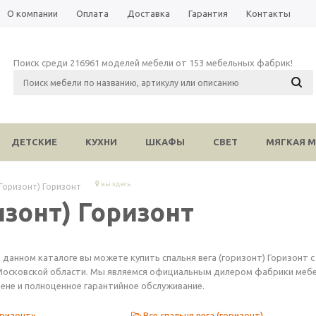
О компании
Оплата
Доставка
Гарантия
Контакты
Поиск среди 216961 моделей мебели от 153 мебельных фабрик!
ДЕТСКИЕ
КУХНИ
ШКАФЫ
СВЕТ
МЯГКАЯ М
вы здесь
(Горизонт) Горизонт
изонт) Горизонт
 данном каталоге вы можете купить спальня вега (горизонт) Горизонт 
осковской области. Мы являемся официальным дилером фабрики мебели
ене и полноценное гарантийное обслуживание.
оризонт»
Все спальня вега (горизонт)