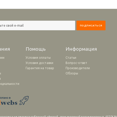
ания
Помощь
Информация
нии
Условия оплаты
Статьи
Условия доставки
Вопрос-ответ
и
Гарантия на товар
Производители
ы
Обзоры
а
нциальности
рактер и не является публичной офертой, определяемой положениями ст. 437 ГК РФ