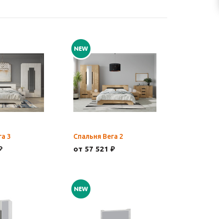
га 3
Спальня Вега 2
₽
от 57 521 ₽