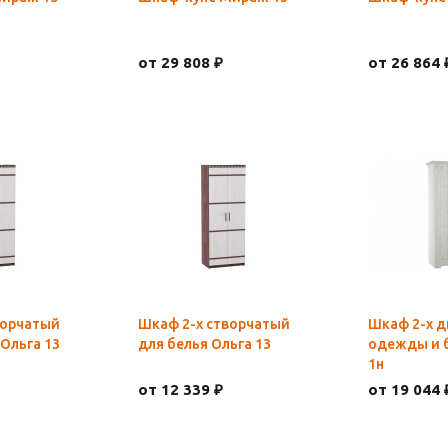
от 29 808 ₽
от 26 864 
ворчатый
Шкаф 2-х створчатый
Шкаф 2-х д
Ольга 13
для белья Ольга 13
одежды и б
1н
от 12 339 ₽
от 19 044 