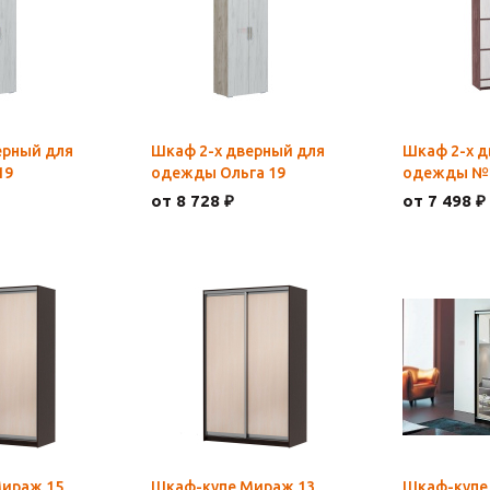
ерный для
Шкаф 2-х дверный для
Шкаф 2-х д
19
одежды Ольга 19
одежды №2
от 8 728 ₽
от 7 498 ₽
ираж 15
Шкаф-купе Мираж 13
Шкаф-купе