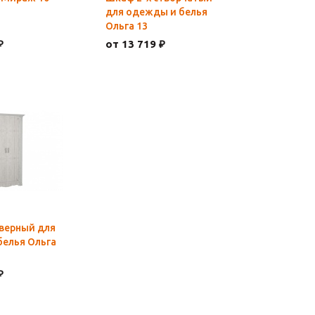
для одежды и белья
Ольга 13
₽
от 13 719 ₽
верный для
елья Ольга
₽