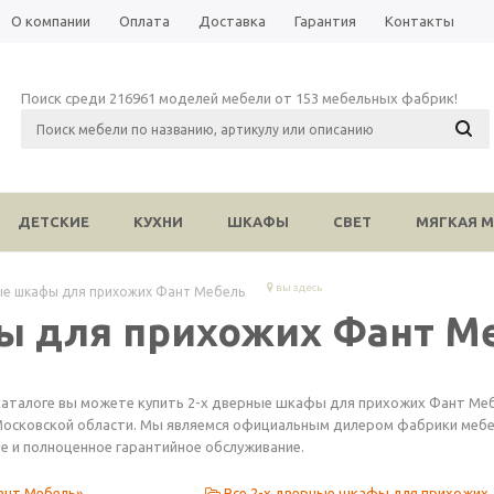
О компании
Оплата
Доставка
Гарантия
Контакты
Поиск среди 216961 моделей мебели от 153 мебельных фабрик!
ДЕТСКИЕ
КУХНИ
ШКАФЫ
СВЕТ
МЯГКАЯ М
вы здесь
ые шкафы для прихожих Фант Мебель
ы для прихожих Фант М
каталоге вы можете купить 2-х дверные шкафы для прихожих Фант Меб
Московской области. Мы являемся официальным дилером фабрики мебел
е и полноценное гарантийное обслуживание.
ант Мебель»
Все 2-х дверные шкафы для прихожих