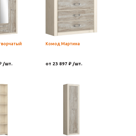
творчатый
Комод Мартина
₽ /шт.
от 23 897 ₽ /шт.