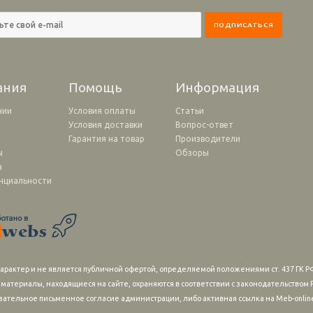
ания
Помощь
Информация
нии
Условия оплаты
Статьи
Условия доставки
Вопрос-ответ
и
Гарантия на товар
Производители
ы
Обзоры
а
нциальности
рактер и не является публичной офертой, определяемой положениями ст. 437 ГК РФ
 материалы, находящиеся на сайте, охраняются в соответствии с законодательство
зательное письменное согласие администрации, либо активная ссылка на Meb-online