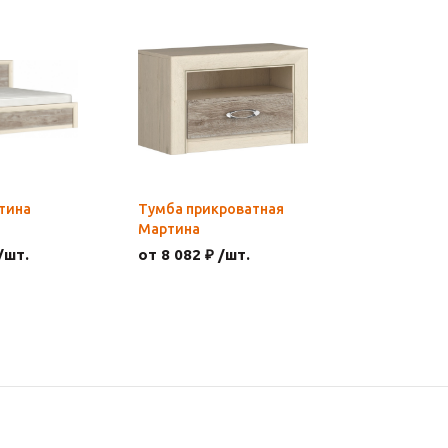
тина
Тумба прикроватная
Мартина
/шт.
от 8 082 ₽ /шт.