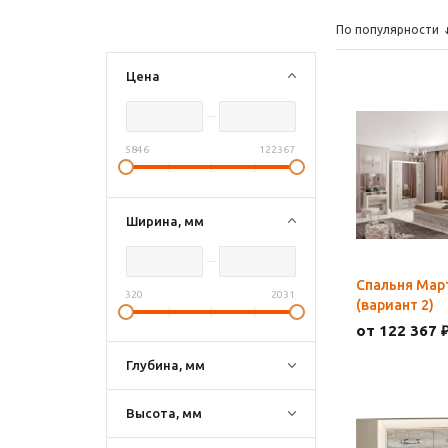
По популярности
Цена
5846
122367
Ширина, мм
Спальня Мар
320
2031
(вариант 2)
от 122 367 
Глубина, мм
Высота, мм