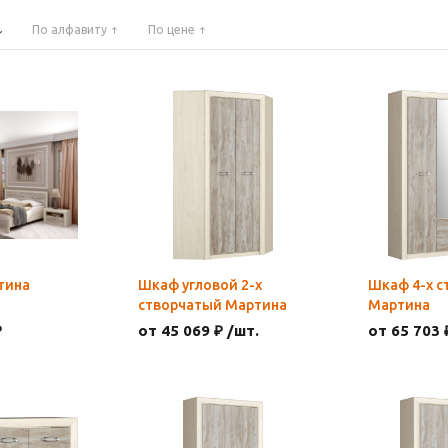
По алфавиту
По цене
тина
Шкаф угловой 2-х
Шкаф 4-х с
створчатый Мартина
Мартина
₽
от 45 069 ₽ /шт.
от 65 703 