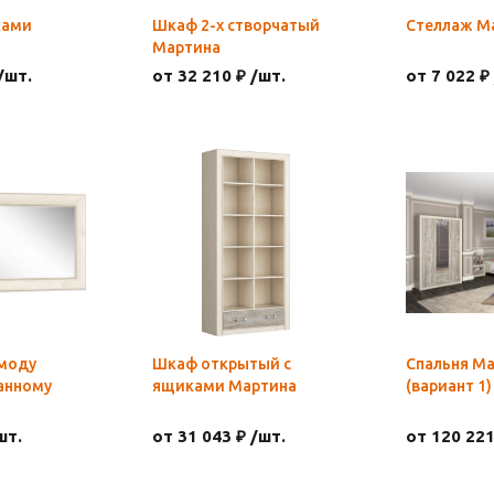
ками
Шкаф 2-х створчатый
Стеллаж М
Мартина
/шт.
от 32 210 ₽ /шт.
от 7 022 ₽
омоду
Шкаф открытый с
Спальня М
анному
ящиками Мартина
(вариант 1)
шт.
от 31 043 ₽ /шт.
от 120 221