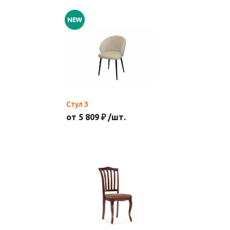
Стул З
от 5 809 ₽ /шт.