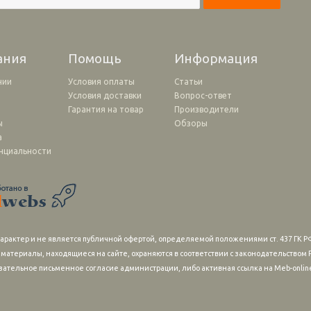
ания
Помощь
Информация
нии
Условия оплаты
Статьи
Условия доставки
Вопрос-ответ
и
Гарантия на товар
Производители
ы
Обзоры
а
нциальности
рактер и не является публичной офертой, определяемой положениями ст. 437 ГК РФ
 материалы, находящиеся на сайте, охраняются в соответствии с законодательство
зательное письменное согласие администрации, либо активная ссылка на Meb-online