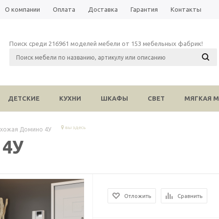
О компании
Оплата
Доставка
Гарантия
Контакты
Поиск среди 216961 моделей мебели от 153 мебельных фабрик!
ДЕТСКИЕ
КУХНИ
ШКАФЫ
СВЕТ
МЯГКАЯ М
вы здесь
хожая Домино 4У
 4У
Отложить
Сравнить