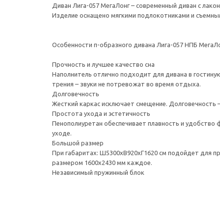
Диван Лига-057 МегаЛонг – современный диван с лак
Изделие оснащено мягкими подлокотниками и съемны
Особенности п-образного дивана Лига-057 НПБ МегаЛо
Прочность и лучшее качество сна
Наполнитель отлично подходит для дивана в гостиную
трения – звуки не потревожат во время отдыха.
Долговечность
Жесткий каркас исключает смещение. Долговечность – 
Простота ухода и эстетичность
Пенополиуретан обеспечивает плавность и удобство 
уходе.
Большой размер
При габаритах: Ш5300xВ920xГ1620 см подойдет для пр
размером 1600x2430 мм каждое.
Независимый пружинный блок