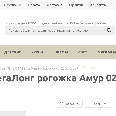
О компании
Оплата
Доставка
Гарантия
Контакты
Поиск среди 216961 моделей мебели от 153 мебельных фабрик!
ДЕТСКИЕ
КУХНИ
ШКАФЫ
СВЕТ
МЯГКАЯ М
вы здесь
иван Лига-057 МегаЛонг рогожка Амур 02 бежевый
егаЛонг рогожка Амур 0
Отложить
Сравнить