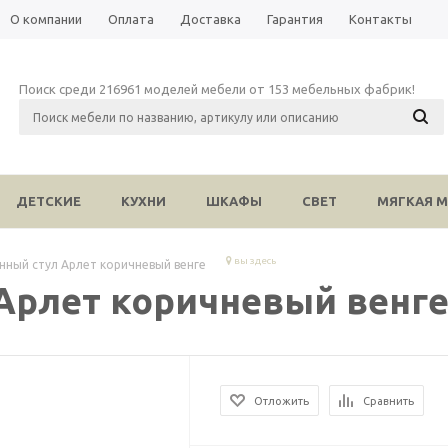
О компании
Оплата
Доставка
Гарантия
Контакты
Поиск среди 216961 моделей мебели от 153 мебельных фабрик!
ДЕТСКИЕ
КУХНИ
ШКАФЫ
СВЕТ
МЯГКАЯ М
вы здесь
нный стул Арлет коричневый венге
Арлет коричневый венг
Отложить
Сравнить