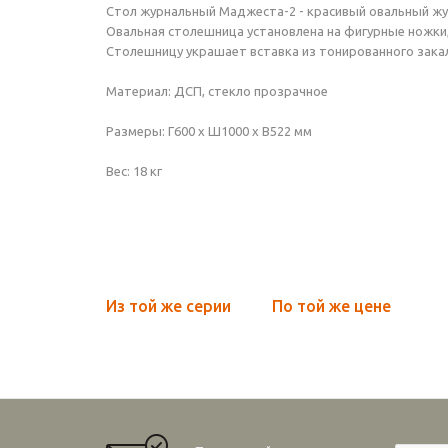
Стол журнальный Маджеста-2 - красивый овальный жу
Овальная столешница установлена на фигурные ножки, 
Столешницу украшает вставка из тонированного закале
Материал: ДСП, стекло прозрачное
Размеры: Г600 х Ш1000 х В522 мм
Вес: 18 кг
Из той же серии
По той же цене