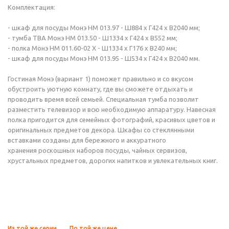
Комплектация:
- шкаф для посуды Монэ НМ 013.97 - Ш884 x Г424 x В2040 мм;
- тумба ТВА Монэ НМ 013.50 - Ш1334 x Г424 x В552 мм;
- полка Монэ НМ 011.60-02 Х - Ш1334 x Г176 x В240 мм;
- шкаф для посуды Монэ НМ 013.95 - Ш534 x Г424 x В2040 мм.
Гостиная Монэ (вариант 1) поможет правильно и со вкусом
обустроить уютную комнату, где вы сможете отдыхать и
проводить время всей семьей. Специальная тумба позволит
разместить телевизор и всю необходимую аппаратуру. Навесная
полка пригодится для семейных фотографий, красивых цветов и
оригинальных предметов декора. Шкафы со стеклянными
вставками созданы для бережного и аккуратного
хранения роскошных наборов посуды, чайных сервизов,
хрустальных предметов, дорогих напитков и увлекательных книг.
Из той же серии
По той же цене