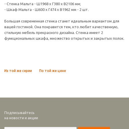
- Стенка Мальта - Ш1968 х Г380 х В2106 мм;
- Шкаф Мальта - Ш600 х Г474 х В1962 мм - 2 шт.
Большая современная стенка станет идеальным вариантом для
вашей гостиной. Она понравится тем, кто любит качественную,
стильную мебель прекрасного дизайна. Стенка имеет 2
функциональных шкафа, множество открытых и закрытых полок.
Из той же серии
По той же цене
Подписывайтесь
на новости и акции