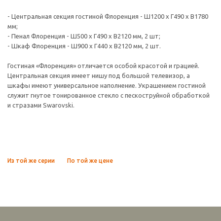
- Центральная секция гостиной Флоренция - Ш1200 х Г490 х В1780
мм;
- Пенал Флоренция - Ш500 х Г490 х В2120 мм, 2 шт;
- Шкаф Флоренция - Ш900 х Г440 х В2120 мм, 2 шт.
Гостиная «Флоренция» отличается особой красотой и грацией.
Центральная секция имеет нишу под большой телевизор, а
шкафы имеют универсальное наполнение. Украшением гостиной
служит гнутое тонированное стекло с пескоструйной обработкой
и стразами Swarovski.
Из той же серии
По той же цене