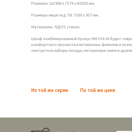
Размеры: Ш2400 х Г574 х В2020 мм.
Размеры ниши под ТВ: 1200 х 957 мм.
Материалы: ЛДСП, стекло.
Шкаф комбинированный Крокус НМ 014.56 будет совре
комфортного просмотра интересных фильмов и позна
смотреться наборы посуды, интересные книги и друг
Из той же серии
По той же цене