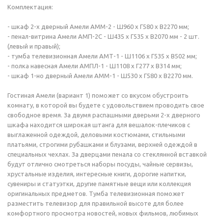
Комплектация:
- шкаф 2-х дверный Амели АММ-2 - Ш960 х Г580 х В2270 мм;
- пенал-витрина Амели АМП-2С - Ш435 х Г535 х В2070 мм - 2 шт.
(левый и правый);
- тумба телевизионная Амели АМТ-1 - Ш1106 х Г535 х В502 мм;
- полка навесная Амели АМПЛ-1 - Ш1108 х Г277 х В314 мм;
- шкаф 1-но дверный Амели АММ-1 - Ш530 х Г580 х В2270 мм.
Гостиная Амели (вариант 1) поможет со вкусом обустроить
комнату, в которой вы будете с удовольствием проводить свое
свободное время. За двумя распашными дверьми 2-х дверного
шкафа находится широкая штанга для вешалок-плечиков с
выглаженной одеждой, деловыми костюмами, стильными
платьями, строгими рубашками и блузами, верхней одеждой в
специальных чехлах. За дверцами пенала со стеклянной вставкой
будут отлично смотреться наборы посуды, чайные сервизы,
хрустальные изделия, интересные книги, дорогие напитки,
сувениры и статуэтки, другие памятные вещи или коллекция
оригинальных предметов. Тумба телевизионная поможет
разместить телевизор для правильной высоте для более
комфортного просмотра новостей, новых фильмов, любимых