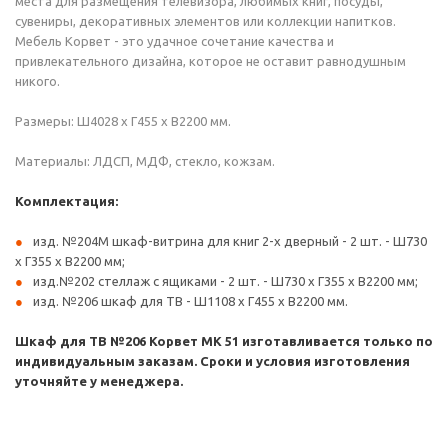
места для размещения телевизора, любимых книг, посуды,
сувениры, декоративных элементов или коллекции напитков.
Мебель Корвет - это удачное сочетание качества и
привлекательного дизайна, которое не оставит равнодушным
никого.
Размеры: Ш4028 х Г455 х В2200 мм.
Материалы: ЛДСП, МДФ, стекло, кожзам.
Комплектация:
изд. №204М шкаф-витрина для книг 2-х дверный - 2 шт. - Ш730
х Г355 х В2200 мм;
изд.№202 стеллаж с ящиками - 2 шт. - Ш730 х Г355 х В2200 мм;
изд. №206 шкаф для ТВ - Ш1108 х Г455 х В2200 мм.
Шкаф для ТВ №206 Корвет МК 51 изготавливается только по
индивидуальным заказам. Сроки и условия изготовления
уточняйте у менеджера.