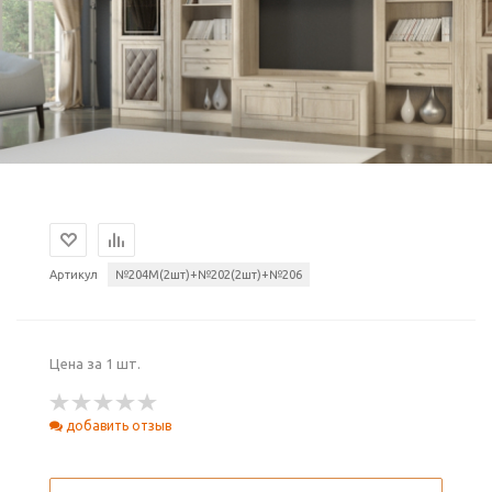
Артикул
№204М(2шт)+№202(2шт)+№206
Цена за 1 шт.
добавить отзыв