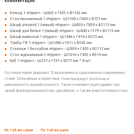
Комплектация:
Комод 1 «Hyper» - Ш602 х Г435 х В1162 мм
Стол письменный 1 «Hyper» - Ш1100 x Г600 x В757 мм
Шкаф угловой 1 (левый) «Hyper» - Ш859 х Г859 х В2113 мм
Шкаф для белья 1 (левый) «Hyper» - Ш400 х Г579 х В2113 мм
Шкаф навесной 1 «Hyper» - Ш1496 х Г419 х В373 мм
Тумба ТВ 1 «Hyper» - Ш1496 х Г611 х В545 мм
Стеллаж 1 без кубов «Hyper» - Ш939 х Г403 х В2113 мм
Стол журнальный 2 «Hyper» - Ш1016 х Г492 х В519 мм.
Куб 1 «Hyper» - Ш337 x Г337 x В277 мм * 8 шт.
Гостиная Hyper (вариант 2) выполнена в сдержанном современно
стиле. Спокойные и приятные тона придадут роскошь и
уникальность вашей комнате. Такая комплектация удивит вас
своей функциональностью, дизайном, а также вместительностью.
Из той же серии
По той же цене