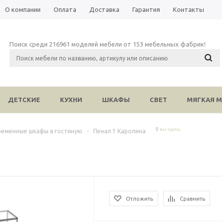
О компании
Оплата
Доставка
Гарантия
Контакты
Поиск среди 216961 моделей мебели от 153 мебельных фабрик!
ДЕТСКИЕ
КУХНИ
ШКАФЫ
СВЕТ
МЯГКАЯ М
вы здесь
ременные шкафы в гостиную
-
Пенал 1 Каролина
Отложить
Сравнить