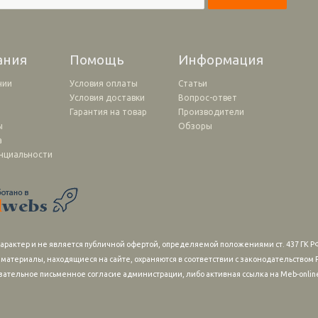
ания
Помощь
Информация
нии
Условия оплаты
Статьи
Условия доставки
Вопрос-ответ
и
Гарантия на товар
Производители
ы
Обзоры
а
нциальности
рактер и не является публичной офертой, определяемой положениями ст. 437 ГК РФ
 материалы, находящиеся на сайте, охраняются в соответствии с законодательство
зательное письменное согласие администрации, либо активная ссылка на Meb-online