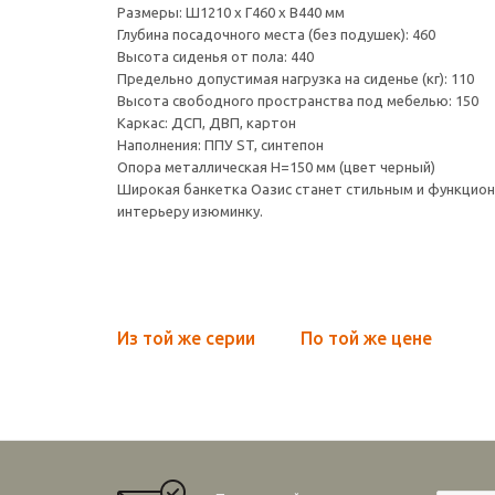
Размеры: Ш1210 х Г460 х В440 мм
Глубина посадочного места (без подушек): 460
Высота сиденья от пола: 440
Предельно допустимая нагрузка на сиденье (кг): 110
Высота свободного пространства под мебелью: 150
Каркас: ДСП, ДВП, картон
Наполнения: ППУ ST, синтепон
Опора металлическая Н=150 мм (цвет черный)
Широкая банкетка Оазис станет стильным и функцион
интерьеру изюминку.
Из той же серии
По той же цене