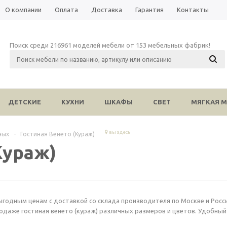
О компании
Оплата
Доставка
Гарантия
Контакты
Поиск среди 216961 моделей мебели от 153 мебельных фабрик!
ДЕТСКИЕ
КУХНИ
ШКАФЫ
СВЕТ
МЯГКАЯ М
вы здесь
ных
-
Гостиная Венето (Кураж)
Кураж)
ыгодным ценам с доставкой со склада производителя по Москве и Росси
одаже гостиная венето (кураж) различных размеров и цветов. Удобный