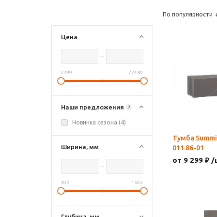
По популярности
Цена
2799
77489
Наши предложения
?
Новинка сезона (
4
)
Тумба Summi
Ширина, мм
011.86-01
от 9 299 ₽ /
302
1502
Глубина, мм