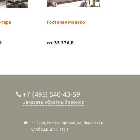
нгара
Гостиная Монако
Шкаф Хар
Кашемир
₽
от 33 376 ₽
21 409 ₽
+7 (495) 540-43-59
Заказать обратный звонок
115280, Россия, Москва, ул. Ленинская
Слобода, д.19, стр.1