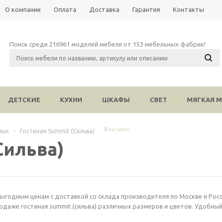
О компании
Оплата
Доставка
Гарантия
Контакты
Поиск среди 216961 моделей мебели от 153 мебельных фабрик!
ДЕТСКИЕ
КУХНИ
ШКАФЫ
СВЕТ
МЯГКАЯ М
вы здесь
ных
-
Гостиная Summit (Сильва)
Сильва)
выгодным ценам с доставкой со склада производителя по Москве и Росс
одаже гостиная summit (сильва) различных размеров и цветов. Удобны