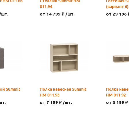
t НМ 011.86
Стеллаж Summit НМ
Гостиная S
011.94
(вариант 6)
/шт.
от 14 799 ₽ /шт.
от 29 196 
ой Summit
Полка навесная Summit
Полка наве
НМ 011.93
НМ 011.92
шт.
от 7 199 ₽ /шт.
от 3 199 ₽