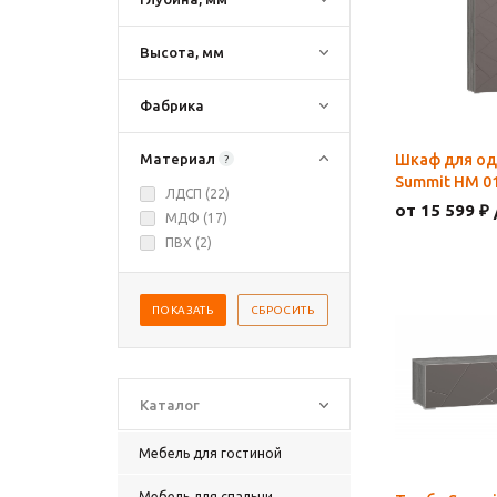
Высота, мм
Фабрика
Материал
Шкаф для о
?
Summit НМ 01
ЛДСП (
22
)
от 15 599 ₽ 
МДФ (
17
)
ПВХ (
2
)
ПОКАЗАТЬ
СБРОСИТЬ
Каталог
Мебель для гостиной
Мебель для спальни