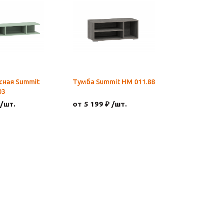
сная Summit
Тумба Summit НМ 011.88
03
 /шт.
от 5 199 ₽ /шт.