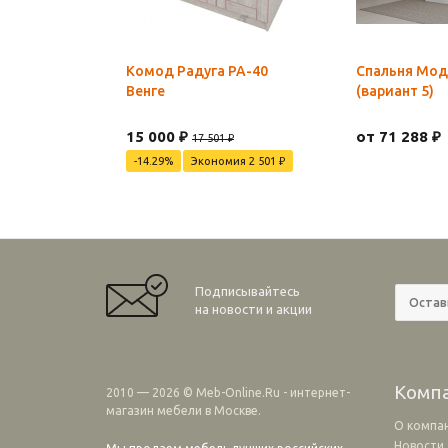
Комод Радуга РА-40
Спальня Мод
Венге
(вариант 5)
15 000 ₽
от 71 288 ₽
17 501 ₽
-14.29%
Экономия 2 501 ₽
Подписывайтесь
на новости и акции
Комп
2010 — 2026 © Meb-Online.Ru - интернет-
магазин мебели в Москве.
О компа
Новости