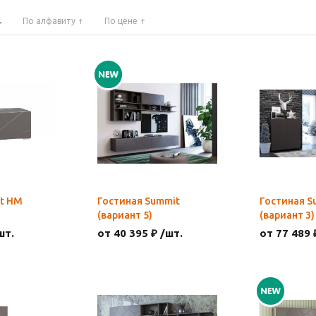
По алфавиту
По цене
t НМ
Гостиная Summit
Гостиная S
(вариант 5)
(вариант 3)
шт.
от 40 395 ₽ /шт.
от 77 489 