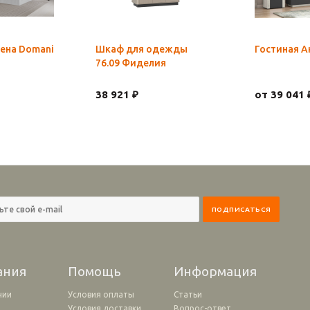
ена Domani
Шкаф для одежды
Гостиная А
76.09 Фиделия
38 921 ₽
от 39 041 
ания
Помощь
Информация
нии
Условия оплаты
Статьи
Условия доставки
Вопрос-ответ