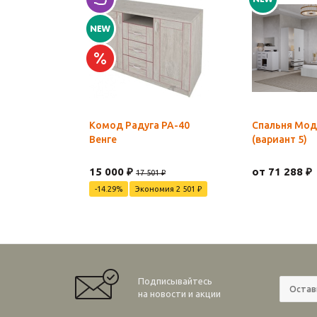
Комод Радуга РА-40
Спальня Мод
Венге
(вариант 5)
15 000 ₽
от 71 288 ₽
17 501 ₽
-14.29%
Экономия 2 501 ₽
Подписывайтесь
на новости и акции