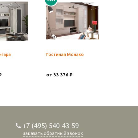
нгара
Гостиная Монако
Шкаф Хар
Кашемир
₽
от 33 376 ₽
21 409 ₽
+7 (495) 540-43-59
Заказать обратный звонок