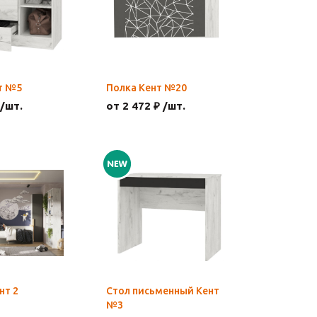
т №5
Полка Кент №20
 /шт.
от 2 472 ₽ /шт.
нт 2
Стол письменный Кент
№3