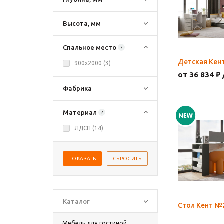
Высота, мм
Спальное место
?
Детская Кент
900х2000 (
3
)
от 36 834 ₽ 
Фабрика
Материал
?
ЛДСП (
14
)
ПОКАЗАТЬ
СБРОСИТЬ
Каталог
Стол Кент №
Мебель для гостиной