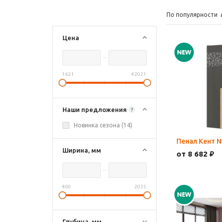
По популярности
Цена
1621
42021
Наши предложения
?
Новинка сезона (
14
)
Пенал Кент 
Ширина, мм
от 8 682 ₽
400
2035
Глубина, мм