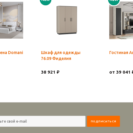
ена Domani
Шкаф для одежды
Гостиная А
76.09 Фиделия
38 921 ₽
от 39 041 