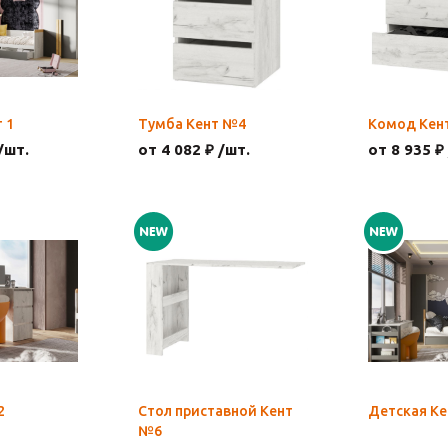
 1
Тумба Кент №4
Комод Кен
/шт.
от 4 082 ₽ /шт.
от 8 935 ₽
2
Стол приставной Кент
Детская Ке
№6