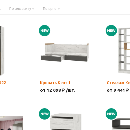
По алфавиту
По цене
№22
Кровать Кент 1
Стеллаж К
от 12 098 ₽ /шт.
от 9 441 ₽