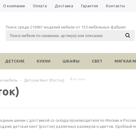
О компании
Оплата
Доставка
Гарантия
Контакты
Поиск среди 216961 моделей мебели от 153 мебельных фабрик!
ДЕТСКИЕ
КУХНИ
ШКАФЫ
СВЕТ
МЯГКАЯ М
вы здесь
ая мебель
-
Детская Кент (Росток)
ток)
одным ценам с доставкой со склада производителя по Москве и России.
одаже детская кент (росток) различных размеров и цветов. Удобный п