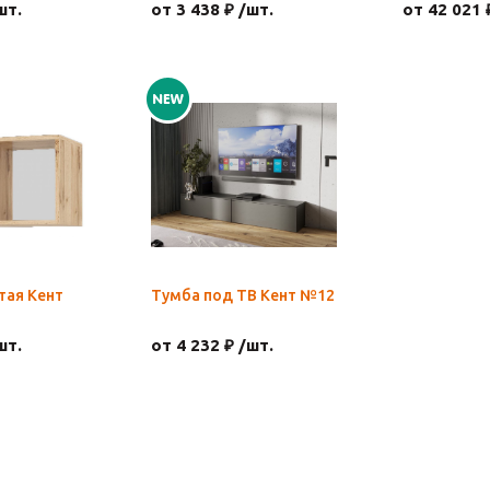
шт.
от 3 438 ₽ /шт.
от 42 021 
тая Кент
Тумба под ТВ Кент №12
шт.
от 4 232 ₽ /шт.