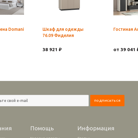
ена Domani
Шкаф для одежды
Гостиная А
76.09 Фиделия
38 921 ₽
от 39 041 
ания
Помощь
Информация