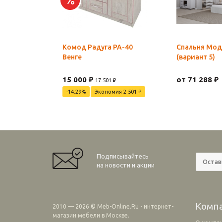
Комод Радуга РА-40
Спальня Мод
Венге
(вариант 5)
15 000 ₽
от 71 288 ₽
17 501 ₽
-14.29%
Экономия 2 501 ₽
Подписывайтесь
на новости и акции
Комп
2010 — 2026 © Meb-Online.Ru - интернет-
магазин мебели в Москве.