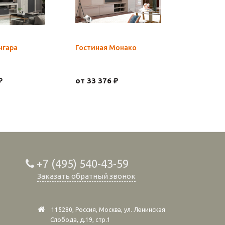
нгара
Гостиная Монако
Шкаф Хар
Кашемир
₽
от 33 376 ₽
21 409 ₽
+7 (495) 540-43-59
Заказать обратный звонок
115280, Россия, Москва, ул. Ленинская
Слобода, д.19, стр.1