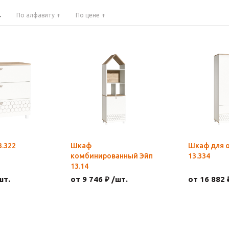
По алфавиту
По цене
3.322
Шкаф
Шкаф для 
комбинированный Эйп
13.334
13.14
шт.
от 9 746 ₽ /шт.
от 16 882 