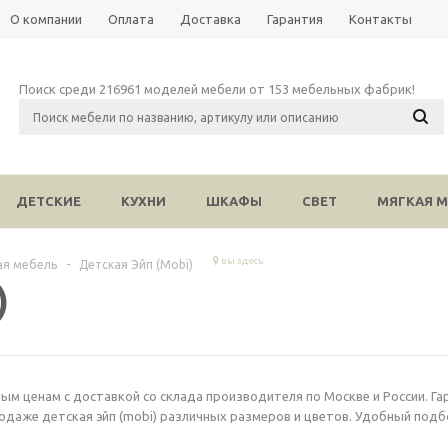
О компании
Оплата
Доставка
Гарантия
Контакты
Поиск среди 216961 моделей мебели от 153 мебельных фабрик!
ДЕТСКИЕ
КУХНИ
ШКАФЫ
СВЕТ
МЯГКАЯ М
вы здесь
ая мебель
-
Детская Эйп (Mobi)
)
ым ценам с доставкой со склада производителя по Москве и России. Га
одаже детская эйп (mobi) различных размеров и цветов. Удобный подб