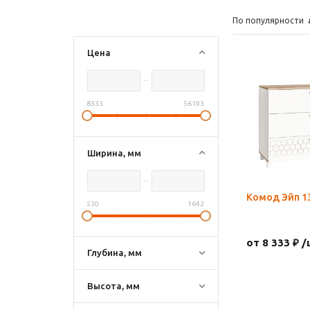
По популярности
Цена
8333
56193
Ширина, мм
Комод Эйп 1
530
1642
от 8 333 ₽ /
Глубина, мм
Высота, мм